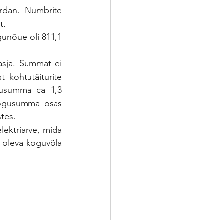
ordan. Numbrite 
t. 
gunõue oli 811,1 
asja. Summat ei 
kohtutäiturite 
gusumma ca 1,3 
kogusumma osas 
tes.
lektriarve, mida 
 oleva koguvõla 