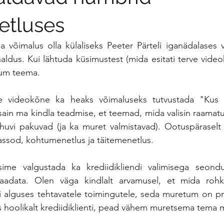
etluses
a võimalus olla külaliseks Peeter Pärteli iganädalases 
aldus. Kui lähtuda küsimustest (mida esitati terve videokõ
uum teema. 
ne videokõne ka heaks võimaluseks tutvustada "Kus 
sain ma kindla teadmise, et teemad, mida valisin raamatu
 huvi pakuvad (ja ka muret valmistavad). Ootuspäraselt
ssod, kohtumenetlus ja täitemenetlus.  
me valgustada ka krediidikliendi valimisega seonduv
adata. Olen väga kindlalt arvamusel, et mida rohk
i alguses tehtavatele toimingutele, seda muretum on pr
es hoolikalt krediidiklienti, pead vähem muretsema tema 