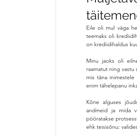
täitemen
Eile oli mul väga he
teemaks oli krediidih
on krediidihaldus k
Minu jaoks oli eil
raamatut ning vastu 
mis täna inimestele
enim tähelepanu inka
Kõne alguses jõudsi
andmeid ja mida va
pööratakse protsess
ehk teisisõnu: valid