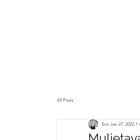
All Posts
Eric
Jan 27, 2022
1 
Muljetav