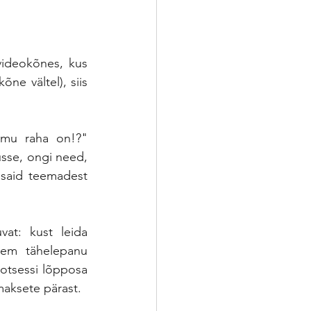
videokõnes, kus 
ne vältel), siis 
mu raha on!?" 
sse, ongi need, 
 said teemadest 
at: kust leida 
em tähelepanu 
otsessi lõpposa 
maksete pärast.