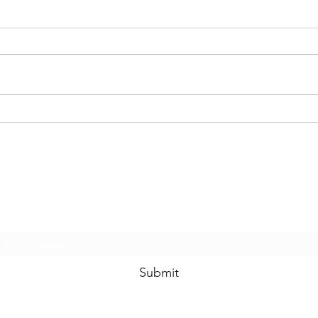
Posit
Krediidiriski hindamise
mudelid
Kus mu raha on!?
Subscribe Form
Submit