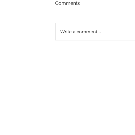
Comments
Write a comment...
Mis asi on ChatGTP ja kas
seda saab kasutada
krediidihalduses?