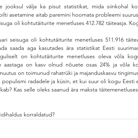
e jooksul välja ka pisut statistikat, mida siinkohal k
ilti asetamine aitab paremini hoomata probleemi suurus
isuga oli kohtutäiturite menetluses 412.782 täiteasja. Ko
uari seisuga oli kohtutäiturite menetluses 511.916 täite
a saada aga kasutades ära statistikat Eesti suurimast 
nguliselt on kohtutäiturite menetluses oleva võla ko
ahe aastaga on kasv olnud nõuete osas 24% ja võla 
uutus on toimunud rahatrüki ja majanduskasvu tingimus
t populismi radadele ja küsin, et kui suur oli kogu Eesti e
kkab? Kas selle oleks saanud ära maksta täitemenetluses
iidihaldus korraldatud?