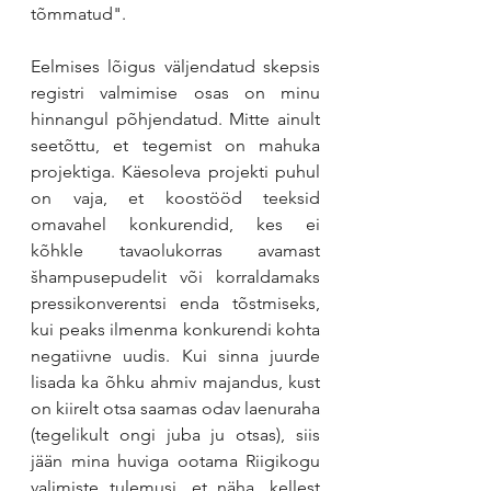
tõmmatud".
Eelmises lõigus väljendatud skepsis 
registri valmimise osas on minu 
hinnangul põhjendatud. Mitte ainult 
seetõttu, et tegemist on mahuka 
projektiga. Käesoleva projekti puhul 
on vaja, et koostööd teeksid 
omavahel konkurendid, kes ei 
kõhkle tavaolukorras avamast 
šhampusepudelit või korraldamaks 
pressikonverentsi enda tõstmiseks, 
kui peaks ilmenma konkurendi kohta 
negatiivne uudis. Kui sinna juurde 
lisada ka õhku ahmiv majandus, kust 
on kiirelt otsa saamas odav laenuraha 
(tegelikult ongi juba ju otsas), siis 
jään mina huviga ootama Riigikogu 
valimiste tulemusi, et näha, kellest 