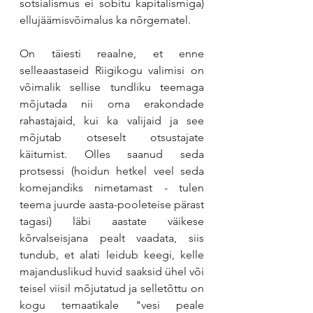
sotsialismus ei sobitu kapitalismiga) 
ellujäämisvõimalus ka nõrgematel.
On täiesti reaalne, et enne 
selleaastaseid Riigikogu valimisi on 
võimalik sellise tundliku teemaga 
mõjutada nii oma erakondade 
rahastajaid, kui ka valijaid ja see 
mõjutab otseselt otsustajate 
käitumist. Olles saanud seda 
protsessi (hoidun hetkel veel seda 
komejandiks nimetamast - tulen 
teema juurde aasta-pooleteise pärast 
tagasi) läbi aastate väikese 
kõrvalseisjana pealt vaadata, siis 
tundub, et alati leidub keegi, kelle 
majanduslikud huvid saaksid ühel või 
teisel viisil mõjutatud ja selletõttu on 
kogu temaatikale "vesi peale 