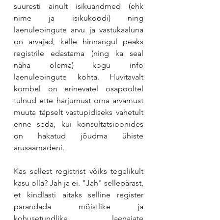
suuresti ainult isikuandmed (ehk 
nime ja isikukoodi) ning 
laenulepingute arvu ja vastukaaluna 
on arvajad, kelle hinnangul peaks 
registrile edastama (ning ka seal 
näha olema) kogu info 
laenulepingute kohta. Huvitavalt 
kombel on erinevatel osapooltel 
tulnud ette harjumust oma arvamust 
muuta täpselt vastupidiseks vahetult 
enne seda, kui konsultatsioonides 
on hakatud jõudma ühiste 
arusaamadeni.
Kas sellest registrist võiks tegelikult 
kasu olla? Jah ja ei. "Jah" sellepärast, 
et kindlasti aitaks selline register 
parandada mõistlike ja 
kohusetundlike laenajate 