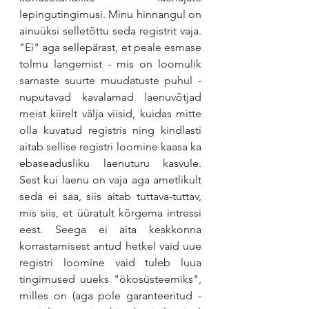
lepingutingimusi. Minu hinnangul on 
ainuüksi selletõttu seda registrit vaja. 
"Ei" aga sellepärast, et peale esmase 
tolmu langemist - mis on loomulik 
sarnaste suurte muudatuste puhul - 
nuputavad kavalamad laenuvõtjad 
meist kiirelt välja viisid, kuidas mitte 
olla kuvatud registris ning kindlasti 
aitab sellise registri loomine kaasa ka 
ebaseadusliku laenuturu kasvule. 
Sest kui laenu on vaja aga ametlikult 
seda ei saa, siis aitab tuttava-tuttav, 
mis siis, et üüratult kõrgema intressi 
eest. Seega ei aita keskkonna 
korrastamisest antud hetkel vaid uue 
registri loomine vaid tuleb luua 
tingimused uueks "ökosüsteemiks", 
milles on (aga pole garanteeritud - 