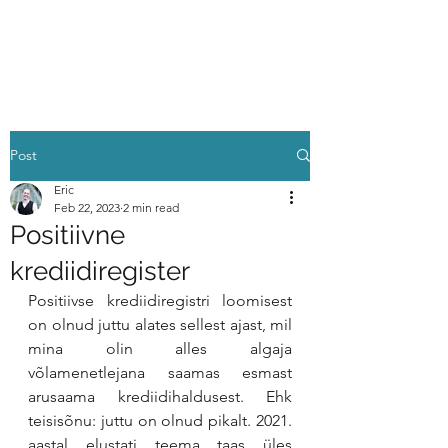
KUS MU RAHA ON!?
Post
Eric
Feb 22, 2023
2 min read
Positiivne
krediidiregister
Positiivse krediidiregistri loomisest 
on olnud juttu alates sellest ajast, mil 
mina olin alles algaja 
võlamenetlejana saamas esmast 
arusaama krediidihaldusest. Ehk 
teisisõnu: juttu on olnud pikalt. 2021. 
aastal elustati teema taas üles 