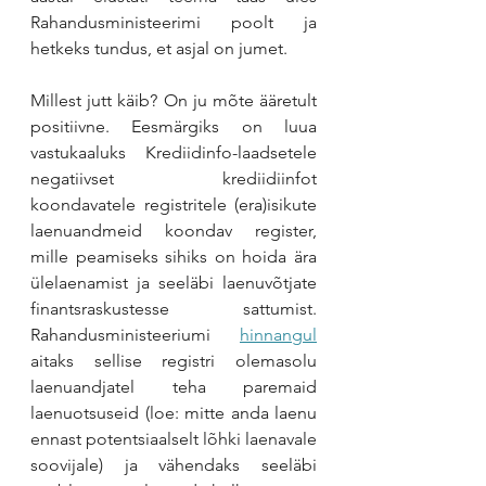
Rahandusministeerimi poolt ja 
hetkeks tundus, et asjal on jumet.
Millest jutt käib? On ju mõte ääretult 
positiivne. Eesmärgiks on luua 
vastukaaluks Krediidinfo-laadsetele 
negatiivset krediidiinfot 
koondavatele registritele (era)isikute 
laenuandmeid koondav register, 
mille peamiseks sihiks on hoida ära 
ülelaenamist ja seeläbi laenuvõtjate 
finantsraskustesse sattumist. 
Rahandusministeeriumi 
hinnangul
aitaks sellise registri olemasolu 
laenuandjatel teha paremaid 
laenuotsuseid (loe: mitte anda laenu 
ennast potentsiaalselt lõhki laenavale 
soovijale) ja vähendaks seeläbi 