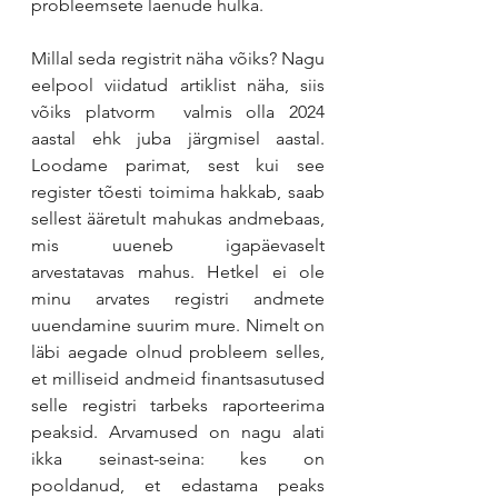
probleemsete laenude hulka.
Millal seda registrit näha võiks? Nagu 
eelpool viidatud artiklist näha, siis 
võiks platvorm  valmis olla 2024 
aastal ehk juba järgmisel aastal. 
Loodame parimat, sest kui see 
register tõesti toimima hakkab, saab 
sellest ääretult mahukas andmebaas, 
mis uueneb igapäevaselt 
arvestatavas mahus. Hetkel ei ole 
minu arvates registri andmete 
uuendamine suurim mure. Nimelt on 
läbi aegade olnud probleem selles, 
et milliseid andmeid finantsasutused 
selle registri tarbeks raporteerima 
peaksid. Arvamused on nagu alati 
ikka seinast-seina: kes on 
pooldanud, et edastama peaks 